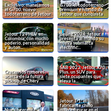
Exclusivo: manejamos
G700: el todoterreno
el G700, nuevo
premium e híbrido de
todoterreno de Jetour
Jetour que conquista
Jetour T2 PHEV en
Beijing 2024: Jetour
Colombia: con mucho
presenta al mundo su
poderío, personalidad
nueva submarca
y auton...
electrific...
SAB 2023: Jetour X70
Crecen los rumores
Plus, un SUV para
acerca de la futura
siete ocupantes que
pick-up de Chery
eleva la...
Jetour T-1: el
fabricante chino
Nuevo gerente
quiere figurar en el