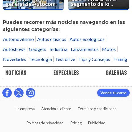
general de Autocom
segmento de lo...
Puedes recorrer más noticias navegando en las
siguientes categorías:
Automovilismo
Autos clásicos
Autos ecológicos
Autoshows
Gadgets
Industria
Lanzamientos
Motos
Novedades
Tecnología
Test drive
Tips y Consejos
Tuning
NOTICIAS
ESPECIALES
GALERIAS
Vende tu carro
La empresa
Atención al cliente
Términos y condiciones
Políticas de privacidad
Pricing
Publicidad