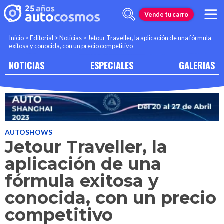
Vende tu carro
Inicio
>
Editorial
>
Noticias
>
Jetour Traveller, la aplicación de una fórmula
exitosa y conocida, con un precio competitivo
NOTICIAS
ESPECIALES
GALERIAS
AUTOSHOWS
Jetour Traveller, la
aplicación de una
fórmula exitosa y
conocida, con un precio
competitivo