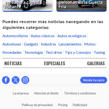
verdadera cápsula
personas en la Guerra
rodante
Fría
Puedes recorrer más noticias navegando en las
siguientes categorías:
Automovilismo
Autos clásicos
Autos ecológicos
Autoshows
Gadgets
Industria
Lanzamientos
Motos
Novedades
Tecnología
Test drive
Tips y Consejos
Tuning
NOTICIAS
ESPECIALES
GALERIAS
Vende tu carro
La empresa
Atención al cliente
Términos y condiciones
Políticas de privacidad
Pricing
Publicidad