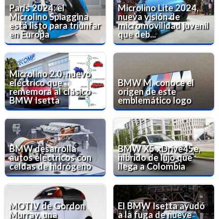
París 2024: el
Microlino Lite 2024,
Microlino Spiaggina
nueva visión de
está listo para triunfar
micromovilidad juvenil
en Europa
que deb...
Microlino 2.0, nuevo
eléctrico que
BMW M, conoce el
rememora al clásico
origen de este
BMW Isetta
emblemático logo
BMW desarrolla
BMW X5 xDrive45e,
autos eléctricos con
híbrido de lujo que
celdas de hidrógeno
llega a Colombia
MOTIV de Gordon
El BMW Isetta ayudó
Murray, una
a la fuga de nueve