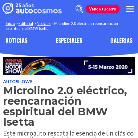
Vende tu carro
Inicio
>
Editorial
>
Noticias
>
Microlino 2.0 eléctrico, reencarnación
espiritual del BMW Isetta
NOTICIAS
ESPECIALES
GALERIAS
AUTOSHOWS
Microlino 2.0 eléctrico,
reencarnación
espiritual del BMW
Isetta
Este microauto rescata la esencia de un clásico