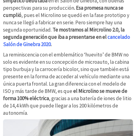
simpático debutaba
en el Salón de Ginebra, con buenas
perspectivas para su producción
. Esa promesa nunca se
cumplió
, pues el Microlino se quedó en la fase prototipo y
nunca se llegó a fabricar en serie. Pero siempre hay una
segunda oportunidad.
Te mostramos al Mircrolino 2.0, la
segunda generación que iba a presentarse en el
cancelado
Salón de
Ginebra 2020
.
La reminiscencia con el emblemático ‘huevito’ de BMW no
solo es evidente en su concepción de microauto, la cabina
tipo burbuja y la carrocería bicolor, sino que también está
presente en la forma de acceder al vehículo mediante una
única puerta frontal. La gran diferencia con el modelo de
ISO y más tarde de BMW, es que
el Microlino se mueve de
forma 100% eléctrica
, gracias a una batería de iones de litio
de 14,4 kWh que puede llegar a los 200 kilómetros de
autonomía.