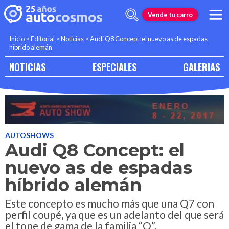
Vende tu carro
Inicio
>
Editorial
>
Noticias
>
Audi Q8 Concept: el nuevo as de espadas
híbrido alemán
NOTICIAS
ESPECIALES
GALERIAS
AUTOSHOWS
Audi Q8 Concept: el
nuevo as de espadas
híbrido alemán
Este concepto es mucho más que una Q7 con
perfil coupé, ya que es un adelanto del que será
el tope de gama de la familia “Q”.