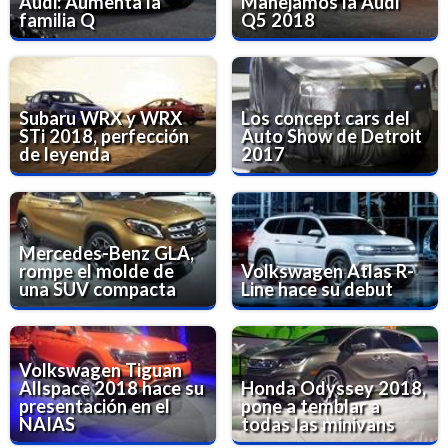
Audi: Aumenta la
Manejamos la Audi
familia Q
Q5 2018
Subaru WRX y WRX
Los concept cars del
STi 2018, perfección
Auto Show de Detroit
de leyenda
2017
Mercedes-Benz GLA,
rompe el molde de
Volkswagen Atlas R-
una SUV compacta
Line hace su debut
Volkswagen Tiguan
Allspace 2018 hace su
Honda Odyssey 2018,
presentación en el
pone a temblar a
NAIAS
todas las minivans