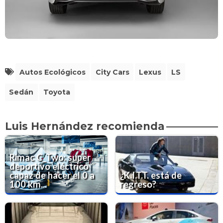
Autos Ecológicos
City Cars
Lexus
LS
Sedán
Toyota
Luis Hernández recomienda
Rimac C_Two: super
deportivo eléctrico
capaz de hacer el 0 a
¿K.I.T.T. está de
100 km...
regreso?