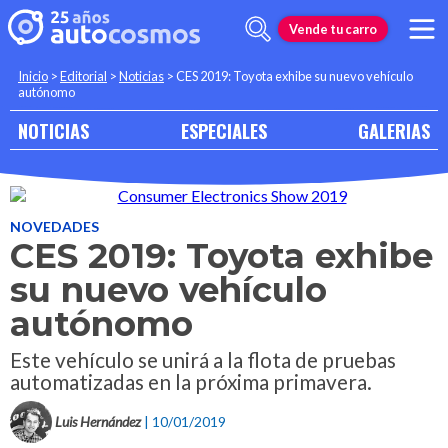
Vende tu carro
Inicio
>
Editorial
>
Noticias
>
CES 2019: Toyota exhibe su nuevo vehículo
autónomo
NOTICIAS
ESPECIALES
GALERIAS
NOVEDADES
CES 2019: Toyota exhibe
su nuevo vehículo
autónomo
Este vehículo se unirá a la flota de pruebas
automatizadas en la próxima primavera.
Luis Hernández
| 10/01/2019