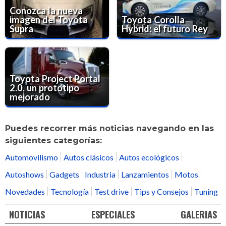
Conozca la nueva
imagen del Toyota
Toyota Corolla
Supra
Hybrid: el futuro Rey
Toyota Project Portal
2.0, un prototipo
mejorado
Puedes recorrer más noticias navegando en las
siguientes categorías:
Automovilismo
Autos clásicos
Autos ecológicos
Autoshows
Gadgets
Industria
Lanzamientos
Motos
Novedades
Tecnología
Test drive
Tips y Consejos
Tuning
NOTICIAS
ESPECIALES
GALERIAS