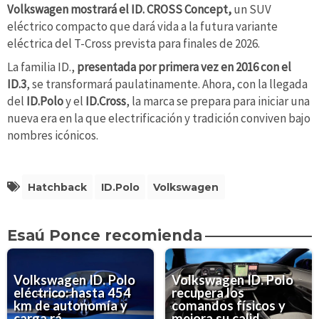
Volkswagen mostrará el ID. CROSS Concept,
un SUV
eléctrico compacto que dará vida a la futura variante
eléctrica del T-Cross prevista para finales de 2026.
La familia ID.,
presentada por primera vez en 2016 con el
ID.3
, se transformará paulatinamente. Ahora, con la llegada
del
ID.Polo
y el
ID.Cross
, la marca se prepara para iniciar una
nueva era en la que electrificación y tradición conviven bajo
nombres icónicos.
Hatchback
ID.Polo
Volkswagen
Esaú Ponce recomienda
Volkswagen ID. Polo
Volkswagen ID. Polo
eléctrico: hasta 454
recupera los
km de autonomía y
comandos físicos y
carga rá...
mejora su calid...