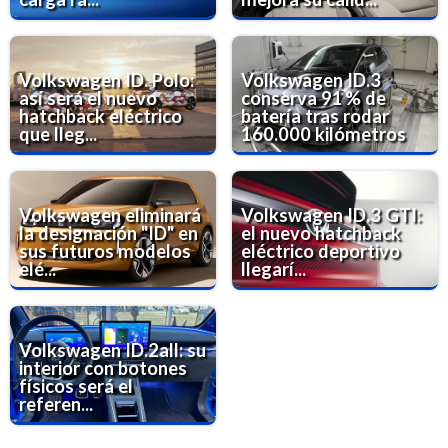
Volkswagen ID. Polo:
Volkswagen ID.3
así será el nuevo
conserva 91 % de
hatchback eléctrico
batería tras rodar
que lleg...
160.000 kilómetros
Volkswagen eliminará
Volkswagen ID.3 GTI:
la designación "ID" en
el nuevo hatchback
sus futuros modelos
eléctrico deportivo
elé...
llegarí...
Volkswagen ID.2all: su
interior con botones
físicos será el
referen...