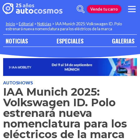
Vende tu carro
Inicio
>
Editorial
>
Noticias
>
IAA Munich 2025: Volkswagen ID. Polo
estrenará nueva nomenclatura para los eléctricos de la marca
NOTICIAS
ESPECIALES
GALERIAS
AUTOSHOWS
IAA Munich 2025:
Volkswagen ID. Polo
estrenará nueva
nomenclatura para los
eléctricos de la marca