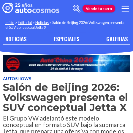
Vende tu carro
Inicio
>
Editorial
>
Noticias
>
Salón de Beijing 2026: Volkswagen presenta
el SUV conceptual Jetta X
NOTICIAS
ESPECIALES
GALERIAS
AUTOSHOWS
Salón de Beijing 2026:
Volkswagen presenta el
SUV conceptual Jetta X
El Grupo VW adelantó este modelo
conceptual en formato SUV bajo la submarca
Jetta, que prepara una ofensiva con modelos