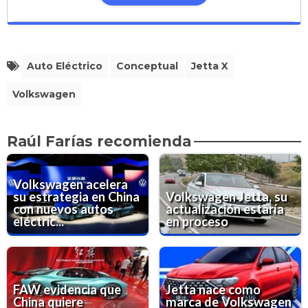
Auto Eléctrico
Conceptual
Jetta X
Volkswagen
Raúl Farías recomienda
Volkswagen acelera
su estrategia en China
Volkswagen Jetta, su
con nuevos autos
actualización estaría
eléctric...
en proceso
FAW evidencia que
Jetta nace como
China quiere
marca de Volkswagen