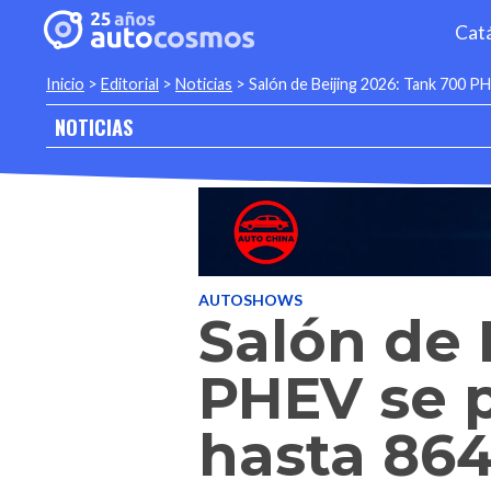
Cat
Inicio
>
Editorial
>
Noticias
>
Salón de Beijing 2026: Tank 700 P
NOTICIAS
AUTOSHOWS
Salón de 
PHEV se 
hasta 86