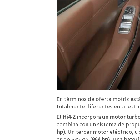
En términos de oferta motriz est
totalmente diferentes en su estr
El
Hi4-Z
incorpora un
motor turbo
combina con un sistema de propul
hp)
. Un tercer motor eléctrico, u
es de 635 kW (
864 hp
). Una bater