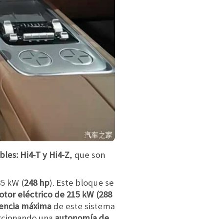
les: Hi4-T y Hi4-Z
, que son
5 kW (
248 hp
). Este bloque se
tor eléctrico de 215 kW (288
encia máxima
de este sistema
orcionando una
autonomía de