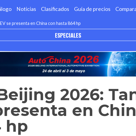
álogo
Noticias
Clasificados
Guía de precios
Compar
HEV se presenta en China con hasta 864 hp
ESPECIALES
Beijing 2026: Ta
presenta en Chi
4 hp