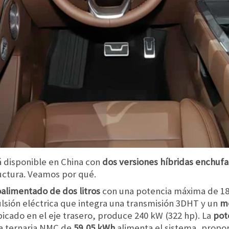
á disponible en China con
dos versiones híbridas enchufab
uctura. Veamos por qué.
alimentado de dos litros
con una potencia máxima de 18
sión eléctrica que integra una transmisión 3DHT y un
mo
bicado en el eje trasero, produce 240 kW (322 hp). La
pot
ía ternaria NMC de
59,05 kWh
alimenta el sistema, prop