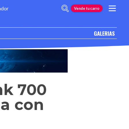
ador
Vende tu carro
GALERIAS
nk 700
na con