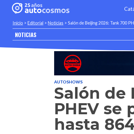
Cat
Inicio
>
Editorial
>
Noticias
>
Salón de Beijing 2026: Tank 700 P
NOTICIAS
AUTOSHOWS
Salón de 
PHEV se 
hasta 86