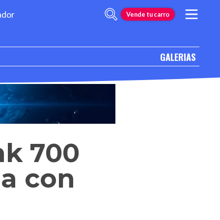
ador
Vende tu carro
GALERIAS
nk 700
na con