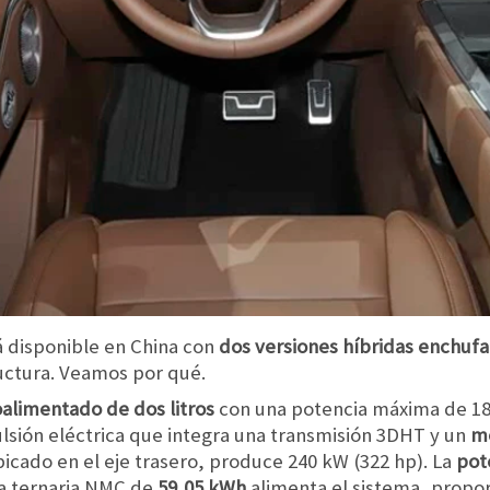
á disponible en China con
dos versiones híbridas enchufab
uctura. Veamos por qué.
alimentado de dos litros
con una potencia máxima de 18
sión eléctrica que integra una transmisión 3DHT y un
mo
bicado en el eje trasero, produce 240 kW (322 hp). La
pot
ía ternaria NMC de
59,05 kWh
alimenta el sistema, prop