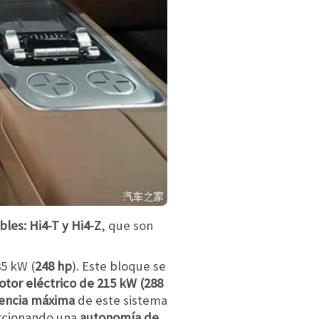
les: Hi4-T y Hi4-Z
, que son
5 kW (
248 hp
). Este bloque se
tor eléctrico de 215 kW (288
encia máxima
de este sistema
orcionando una
autonomía de