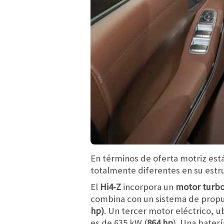
En términos de oferta motriz est
totalmente diferentes en su estr
El
Hi4-Z
incorpora un
motor turbo
combina con un sistema de propul
hp)
. Un tercer motor eléctrico, u
es de 635 kW (
864 hp
). Una bater