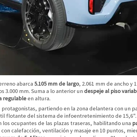
terreno abarca
5.105 mm de largo
, 2.061 mm de ancho y 1
los 3.000 mm. Suma a lo anterior un
despeje al piso varia
 regulable
en altura.
on protagonistas, partiendo en la zona delantera con un
til flotante del sistema de infoentretenimiento de 15,6".
los ocupantes de las plazas traseras, habilitando una
pa
n con calefacción, ventilación y masaje en 10 puntos, mie