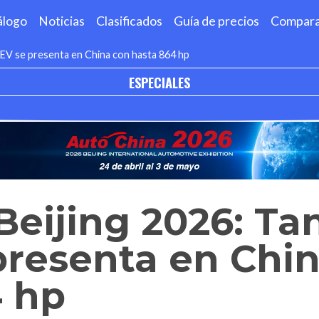
álogo
Noticias
Clasificados
Guía de precios
Compar
HEV se presenta en China con hasta 864 hp
ESPECIALES
Beijing 2026: Ta
presenta en Chi
4 hp