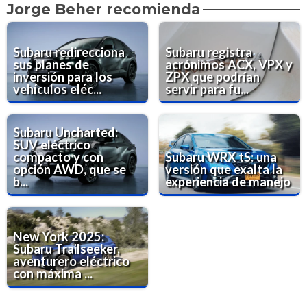
Jorge Beher recomienda
Subaru redirecciona
Subaru registra
sus planes de
acrónimos ACX, VPX y
inversión para los
ZPX que podrían
vehículos eléc...
servir para fu...
Subaru Uncharted:
SUV eléctrico
compacto y con
Subaru WRX tS: una
opción AWD, que se
versión que exalta la
b...
experiencia de manejo
New York 2025:
Subaru Trailseeker,
aventurero eléctrico
con máxima ...