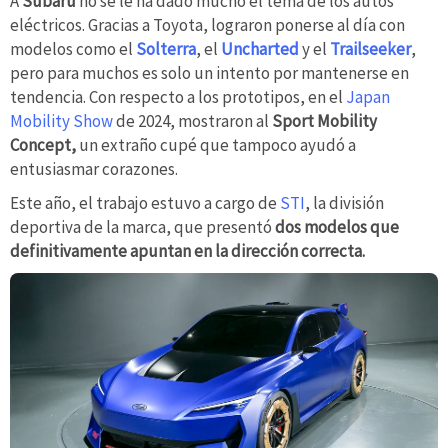
A
Subaru
no se le ha dado mucho el tema de los autos
eléctricos. Gracias a Toyota, lograron ponerse al día con
modelos como el
Solterra
, el
Uncharted
y el
Trailseeker
,
pero para muchos es solo un intento por mantenerse en
tendencia. Con respecto a los prototipos, en el
Japan
Mobility Show
de 2024, mostraron al
Sport Mobility
Concept,
un extraño cupé que tampoco ayudó a
entusiasmar corazones.
Este año, el trabajo estuvo a cargo de
STI
, la división
deportiva de la marca, que presentó
dos modelos que
definitivamente apuntan en la dirección correcta.