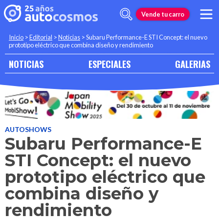
Vende tu carro
Inicio
>
Editorial
>
Noticias
>
Subaru Performance-E STI Concept: el nuevo
prototipo eléctrico que combina diseño y rendimiento
NOTICIAS
ESPECIALES
GALERIAS
AUTOSHOWS
Subaru Performance-E
STI Concept: el nuevo
prototipo eléctrico que
combina diseño y
rendimiento