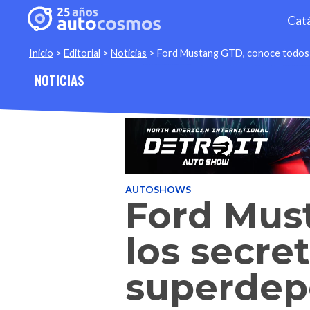
Cat
Inicio
>
Editorial
>
Noticias
>
Ford Mustang GTD, conoce todos 
NOTICIAS
AUTOSHOWS
Ford Mus
los secre
superdep