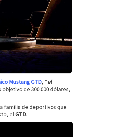
único Mustang GTD
, "
el
o objetivo de 300.000 dólares,
va familia de deportivos que
sto, el
GTD
.