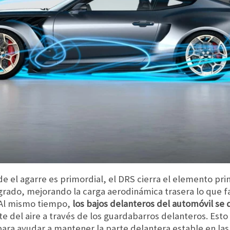
e el agarre es primordial, el DRS cierra el elemento prin
grado, mejorando la carga aerodinámica trasera lo que fa
. Al mismo tiempo,
los bajos delanteros del automóvil se
te del aire a través de los guardabarros delanteros. Est
ara ayudar a mantener la parte delantera estable en las