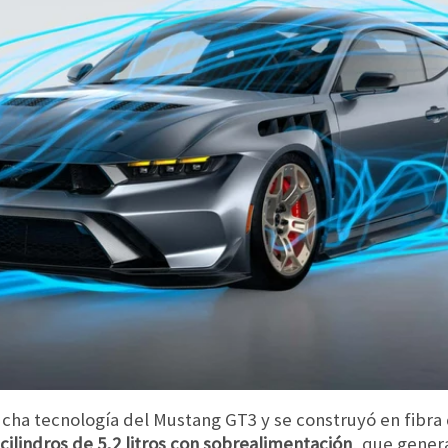
cha tecnología del Mustang GT3 y se construyó en fibra
ilindros de 5,2 litros con sobrealimentación
, que gener