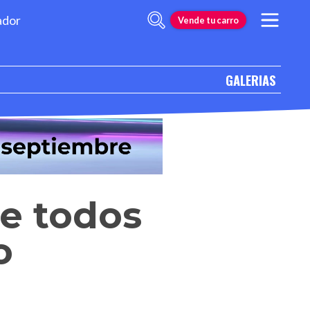
ador
Vende tu carro
GALERIAS
e todos
o