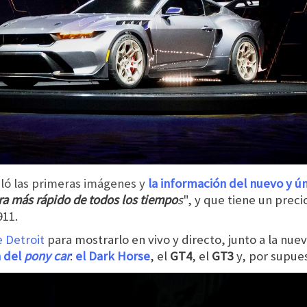
ló las primeras imágenes y
la información del nuevo y 
a más rápido de todos los tiempo
s
", y que tiene un preci
911
.
 Detroit
para mostrarlo en vivo y directo, junto a la nue
 del
pony car
:
el Dark Horse
, el
GT4
, el
GT3
y, por supue