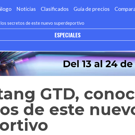
álogo
Noticias
Clasificados
Guía de precios
Compar
los secretos de este nuevo superdeportivo
ESPECIALES
tang GTD, conoc
tos de este nuev
ortivo