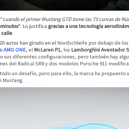
 "
cuando el primer Mustang GTD tome las 73 curvas de Nü
e minutos
". Lo justifica
gracias a una tecnología aerodinám
 calle
.
 20 autos han girado en el
Nordschleife por debajo de los 
s-AMG ONE
, el
McLaren P1
, los
Lamborghini Aventador 
n sus diferentes configuraciones, pero también hay alg
ones del Radical SR8 y dos modelos Porsche 911 modific
todo un desafío, pero para ello, la marca ha propuesto u
n Mustang.