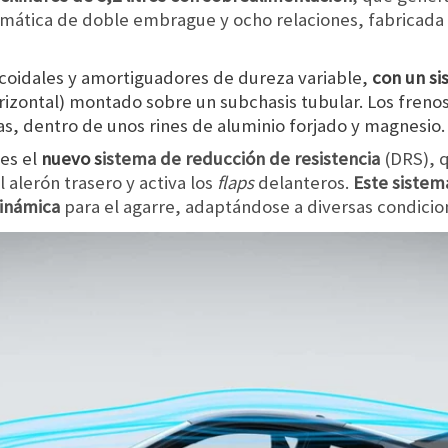
omática de doble embrague y ocho relaciones, fabricada
icoidales y amortiguadores de dureza variable,
con un s
rizontal) montado sobre un subchasis tubular. Los
freno
s, dentro de unos rines de aluminio forjado y magnesio
es el
nuevo s
istema de reducción de resistencia
(DRS), 
l alerón trasero y activa los
flaps
delanteros.
Este sistema
dinámica
para el agarre, adaptándose a diversas condici