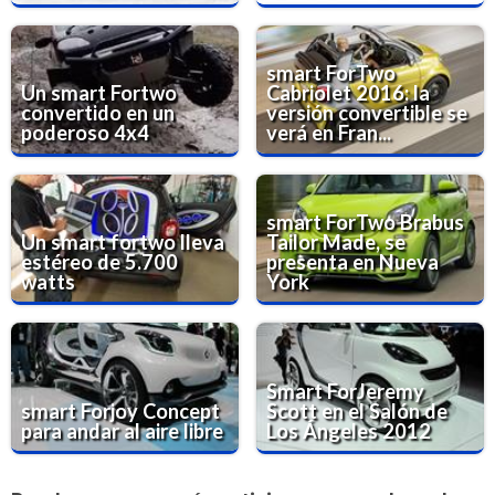
smart ForTwo
Un smart Fortwo
Cabriolet 2016: la
convertido en un
versión convertible se
poderoso 4x4
verá en Fran...
smart ForTwo Brabus
Un smart fortwo lleva
Tailor Made, se
estéreo de 5.700
presenta en Nueva
watts
York
Smart ForJeremy
smart Forjoy Concept
Scott en el Salón de
para andar al aire libre
Los Ángeles 2012