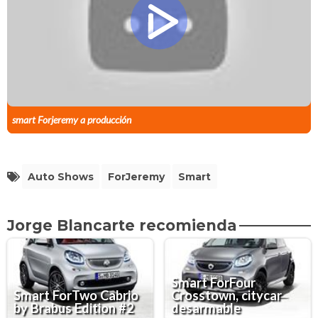
smart Forjeremy a producción
Auto Shows
ForJeremy
Smart
Jorge Blancarte recomienda
Smart ForFour
Smart ForTwo Cabrio
Crosstown, citycar
by Brabus Edition #2
desarmable