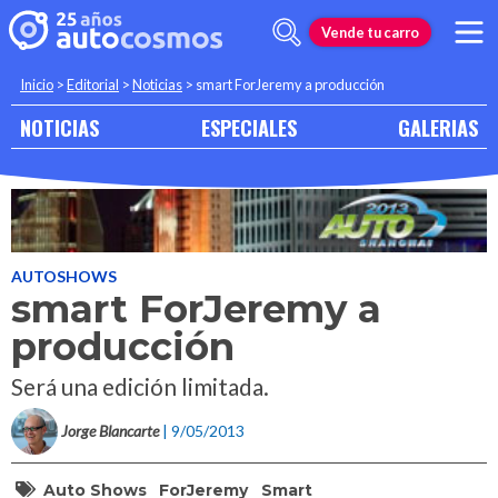
Vende tu carro
Inicio
>
Editorial
>
Noticias
>
smart ForJeremy a producción
NOTICIAS
ESPECIALES
GALERIAS
AUTOSHOWS
smart ForJeremy a
producción
Será una edición limitada.
Jorge Blancarte
| 9/05/2013
Auto Shows
ForJeremy
Smart