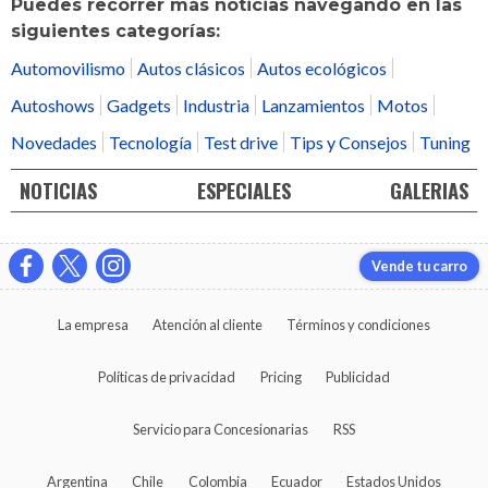
Puedes recorrer más noticias navegando en las
siguientes categorías:
Automovilismo
Autos clásicos
Autos ecológicos
Autoshows
Gadgets
Industria
Lanzamientos
Motos
Novedades
Tecnología
Test drive
Tips y Consejos
Tuning
NOTICIAS
ESPECIALES
GALERIAS
Vende tu carro
La empresa
Atención al cliente
Términos y condiciones
Políticas de privacidad
Pricing
Publicidad
Servicio para Concesionarias
RSS
Argentina
Chile
Colombia
Ecuador
Estados Unidos