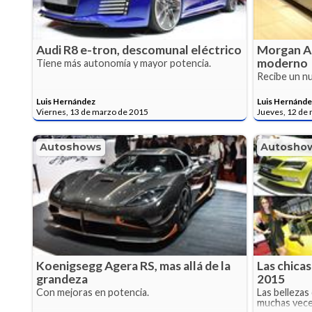
Audi R8 e-tron, descomunal eléctrico
Morgan Ae
moderno
Tiene más autonomía y mayor potencia.
Recibe un nu
Luis Hernández
Luis Hernánde
Viernes, 13 de marzo de 2015
Jueves, 12 de
Autoshows
Autosho
Koenigsegg Agera RS, mas allá de la
Las chica
grandeza
2015
Con mejoras en potencia.
Las bellezas
muchas vece