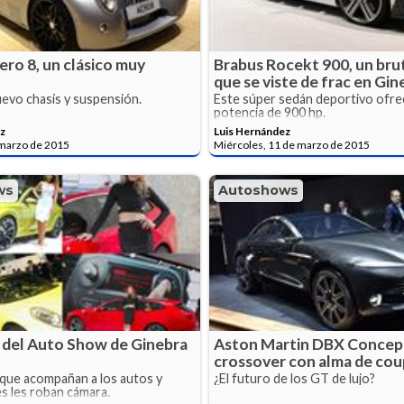
ro 8, un clásico muy
Brabus Rocekt 900, un brut
que se viste de frac en Gin
evo chasis y suspensión.
Este súper sedán deportivo ofre
potencia de 900 hp.
z
Luis Hernández
 marzo de 2015
Miércoles, 11 de marzo de 2015
ws
Autoshows
s del Auto Show de Ginebra
Aston Martin DBX Concept
crossover con alma de co
 que acompañan a los autos y
¿El futuro de los GT de lujo?
s les roban cámara.