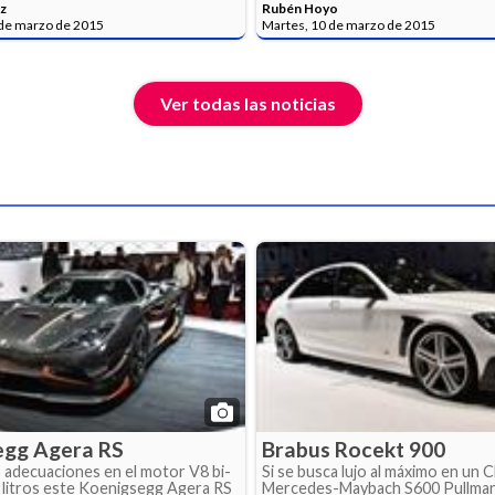
z
Rubén Hoyo
 de marzo de 2015
Martes, 10 de marzo de 2015
Ver todas las noticias
egg Agera RS
Brabus Rocekt 900
 adecuaciones en el motor V8 bi-
Si se busca lujo al máximo en un Cl
 litros este Koenigsegg Agera RS
Mercedes-Maybach S600 Pullman 