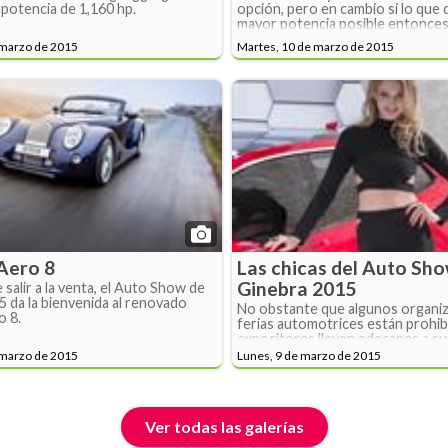
potencia de 1,160 hp.
opción, pero en cambio si lo que 
mayor potencia posible entonces l
Brabus Rocekt 900, que también
 marzo de 2015
Martes, 10 de marzo de 2015
vitrina el Auto Show de Ginebra 
Aero 8
Las chicas del Auto Sh
Ginebra 2015
 salir a la venta, el Auto Show de
 da la bienvenida al renovado
No obstante que algunos organi
 8.
ferias automotrices están prohib
expositores lleven edecanes a sus
Auto Show de Ginebra se niega a 
 marzo de 2015
Lunes, 9 de marzo de 2015
esta bella tradición.
Ver todas las galerías