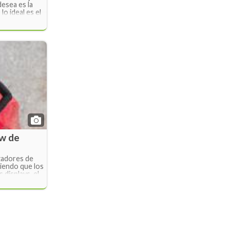
desea es la
o ideal es el
 tuvo como
2015.
ow de
zadores de
iendo que los
 displays, el
dejar morir