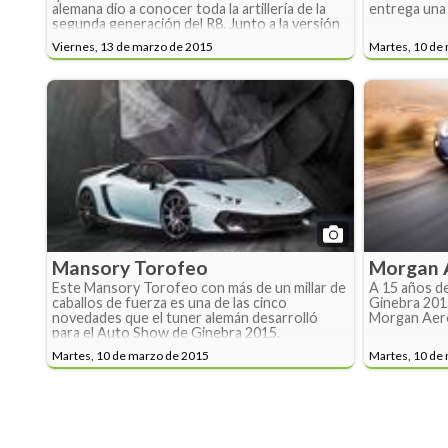
alemana dio a conocer toda la artillería de la
entrega una 
segunda generación del R8. Junto a la versión
de serie hizo su debut la variante de carreras,
Viernes, 13 de marzo de 2015
Martes, 10 de
el R8 LMS, y la eléctrica llamada R8 e-tron.
Mansory Torofeo
Morgan 
Este Mansory Torofeo con más de un millar de
A 15 años de
caballos de fuerza es una de las cinco
Ginebra 2015
novedades que el tuner alemán desarrolló
Morgan Aero
para el Auto Show de Ginebra 2015.
Martes, 10 de marzo de 2015
Martes, 10 de