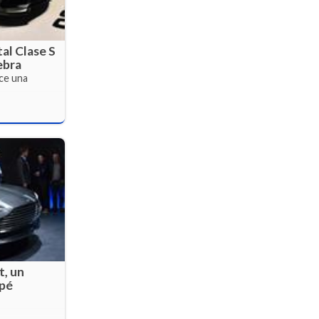
al Clase S
ebra
ce una
, un
upé