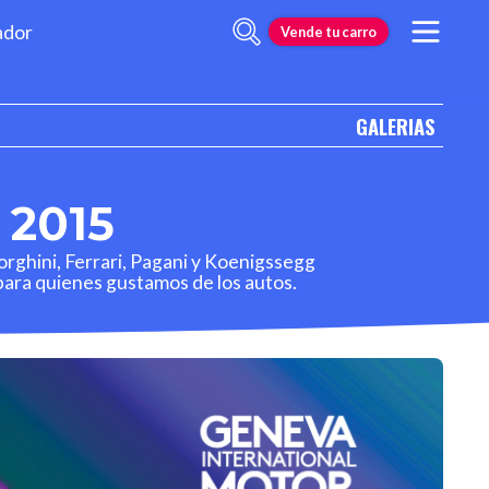
ador
Vende tu carro
GALERIAS
2015
ghini, Ferrari, Pagani y Koenigssegg
para quienes gustamos de los autos.