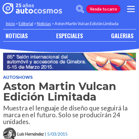
Vende tu carro
Inicio
>
Editorial
>
Noticias
>
Aston Martin Vulcan Edición Limitada
NOTICIAS
ESPECIALES
GALERIAS
AUTOSHOWS
Aston Martin Vulcan
Edición Limitada
Muestra el lenguaje de diseño que seguirá la
marca en el futuro. Solo se producirán 24
unidades.
Luis Hernández
| 5/03/2015