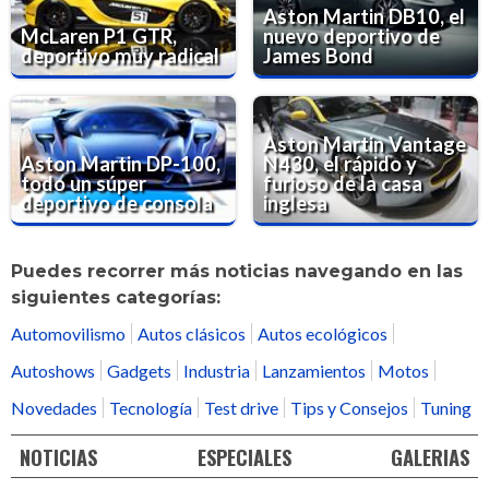
Aston Martin DB10, el
McLaren P1 GTR,
nuevo deportivo de
deportivo muy radical
James Bond
Aston Martin Vantage
Aston Martin DP-100,
N430, el rápido y
todo un súper
furioso de la casa
deportivo de consola
inglesa
Puedes recorrer más noticias navegando en las
siguientes categorías:
Automovilismo
Autos clásicos
Autos ecológicos
Autoshows
Gadgets
Industria
Lanzamientos
Motos
Novedades
Tecnología
Test drive
Tips y Consejos
Tuning
NOTICIAS
ESPECIALES
GALERIAS