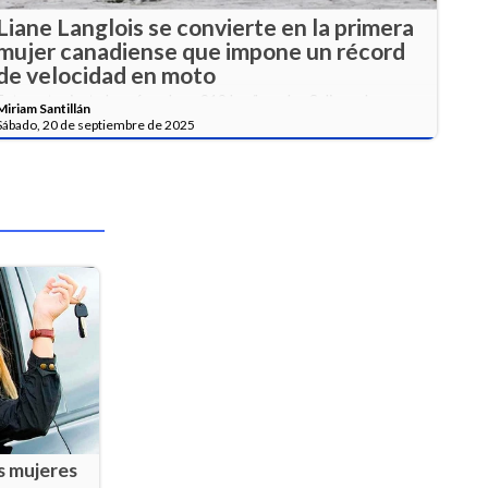
Liane Langlois se convierte en la primera
mujer canadiense que impone un récord
de velocidad en moto
Esta entusiasta logró rodar a 219 km/h en las Salinas de
Miriam Santillán
Bonneville, Estados Unidos.
Sábado, 20 de septiembre de 2025
as mujeres