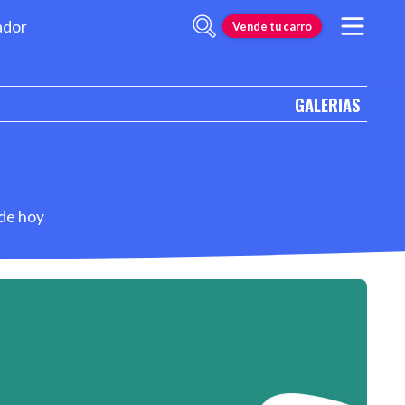
ador
Vende tu carro
GALERIAS
 de hoy