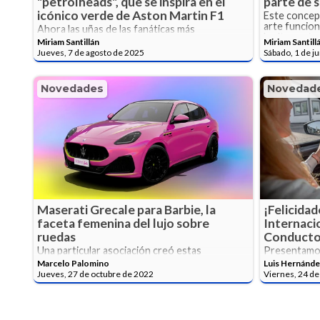
"petrolheads", que se inspira en el
parte de 
icónico verde de Aston Martin F1
Este concep
arte funciona
Ahora las uñas de las fanáticas más
la alta costu
apasionadas podrán ir a juego con el
Miriam Santillán
Miriam Santill
monoplaza AMR25.
Jueves, 7 de agosto de 2025
Sábado, 1 de j
Novedades
Novedad
Maserati Grecale para Barbie, la
¡Felicidad
faceta femenina del lujo sobre
Internacio
ruedas
Conducto
Una particular asociación creó estas
Presentamos
superexclusivas unidades del SUV deportivo
vivencias que
Marcelo Palomino
Luis Hernánde
italiano, inspiradas en la muñeca más famosa
Jueves, 27 de octubre de 2022
Viernes, 24 de
de Mattel.