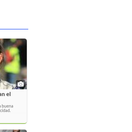
an el
a buena
ocidad.