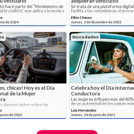
su vestuario
adquieran vehículos
to hace parte del “Movimiento de
Se trata de una plataforma digital
l brutalista”, que aplica a la moda y
facilita a las colombianas el pro
ra.
y venta de vehículos nuevos y us
án
Elkin Chávez
unio de 2024
Jueves, 1 de diciembre de 2022
es
Novedades
es, chicas! Hoy es el Día
Celebra hoy el Día Internac
nal de la Mujer
Conductora
ra
Las mujeres influyen más del 80%
de un automóvil en los países má
 algunos datos sobre las
 tienen ellas al volante.
z
Luis Hernández
 junio de 2022
Jueves, 24 de junio de 2021